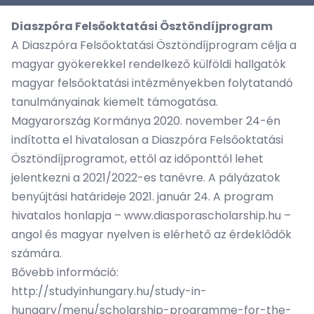
Diaszpóra Felsőoktatási Ösztöndíjprogram
A Diaszpóra Felsőoktatási Ösztöndíjprogram célja a
magyar gyökerekkel rendelkező külföldi hallgatók
magyar felsőoktatási intézményekben folytatandó
tanulmányainak kiemelt támogatása.
Magyarország Kormánya 2020. november 24-én
indította el hivatalosan a Diaszpóra Felsőoktatási
Ösztöndíjprogramot, ettől az időponttól lehet
jelentkezni a 2021/2022-es tanévre. A pályázatok
benyújtási határideje 2021. január 24. A program
hivatalos honlapja – www.diasporascholarship.hu –
angol és magyar nyelven is elérhető az érdeklődők
számára.
Bővebb információ:
http://studyinhungary.hu/study-in-
hungary/menu/scholarship-programme-for-the-