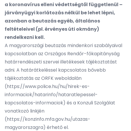
a koronavírus elleni védettségtől függetlenül –
járványügyi korlátozás nélkül be lehet lépni,
azonban a beutazás egyéb, általános
feltételeivel (pl. érvényes úti okmány)
rendelkezni kell.
A magyarországi beutazás mindenkori szabályaival
kapcsolatban az Országos Rendőr-főkapitányság
határrendészeti szervei illetékesek tájékoztatást
adni. A határátkeléssel kapcsolatos bővebb
tájékoztatás az ORFK weboldalán
(
https://www.police.hu/hu/hirek-es-
informaciok/hatarinfo/hataratlepessel-
kapcsolatos-informaciok
) és a Konzuli Szolgálat
vonatkozó linkjén
(
https://konzinfo.mfa.gov.hu/utazas-
magyarorszagra
) érhető el.