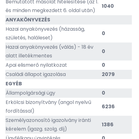
Bemutatott másolat hitelesítése (az 1.
1040
és minden megkezdett 6. oldal után)
ANYAKÖNYVEZÉS
Hazai anyakönyvezés (házasság,
0
születés, haláleset)
Hazai anyakönyvezés (válás) - 18 év
0
alatt illetékmentes
Apai elismerő nyilatkozat
0
Családi állapot igazolása
2079
EGYÉB
Állampolgársági ügy
0
Erkölcsi bizonyítvány (angol nyelvű
6236
fordítással)
Személyazonosító igazolvány iránti
1386
kérelem (igazg. szolg. díj)
Ügyfélkapu ügyintézés
0