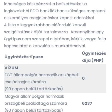
lehetséges készpénzzel, a befizetéseket a
legközelebbi BDO bankfiókban szükséges megtenni
a személyes megjelenéskor kapott adatokkal.
A lista a leggyakrabban előforduló konzuli
szolgáltatások díját tartalmazza. Amennyiben egy
ügytípus nem szerepel a listában, kérjük, vegye fel a
kapcsolatot a konzulátus munkatársaival.
Ügyintézés
Ügyintézés típusa
díja (PHP)
VÍZUM
EGT állampolgár harmadik országbeli
0
családtagja számára
(90 napon belüli tartózkodás)
Magyar állampolgár harmadik
országbeli családtagja számára
6237
(90 napon belüli tartózkodás)