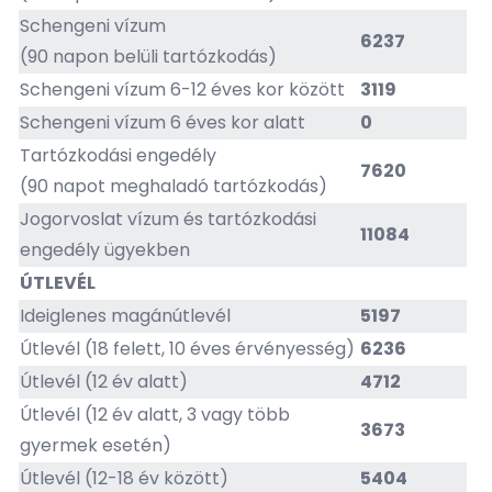
Schengeni vízum
6237
(90 napon belüli tartózkodás)
Schengeni vízum 6-12 éves kor között
3119
Schengeni vízum 6 éves kor alatt
0
Tartózkodási engedély
7620
(90 napot meghaladó tartózkodás)
Jogorvoslat vízum és tartózkodási
11084
engedély ügyekben
ÚTLEVÉL
Ideiglenes magánútlevél
5197
Útlevél (18 felett, 10 éves érvényesség)
6236
Útlevél (12 év alatt)
4712
Útlevél (12 év alatt, 3 vagy több
3673
gyermek esetén)
Útlevél (12-18 év között)
5404