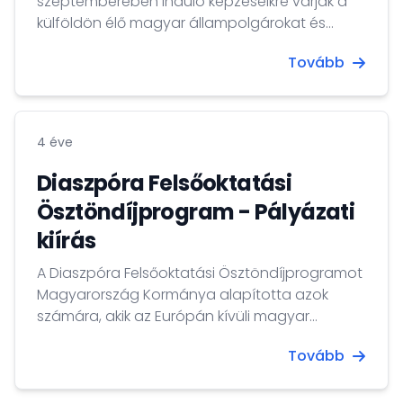
szeptemberében induló képzéseikre várják a
külföldön élő magyar állampolgárokat és
egyetemi, főiskolai felvételijüket tervező
Tovább
gyermekeiket. A szeptemberben induló
képzések jelentkezési határideje 2022. február
15., így most van itt az ideje a képzési kínálat
böngészésének, a felvételi szabályok
4 éve
tanulmányozásának és a jelentkezés
benyújtásának.
Diaszpóra Felsőoktatási
Ösztöndíjprogram - Pályázati
kiírás
A Diaszpóra Felsőoktatási Ösztöndíjprogramot
Magyarország Kormánya alapította azok
számára, akik az Európán kívüli magyar
diaszpórában élnek és magyarországi
Tovább
felsőoktatási intézményben kívánnak
tanulmányokat folytatni annak érdekében,
hogy erősítsék személyes, szakmai, valamint