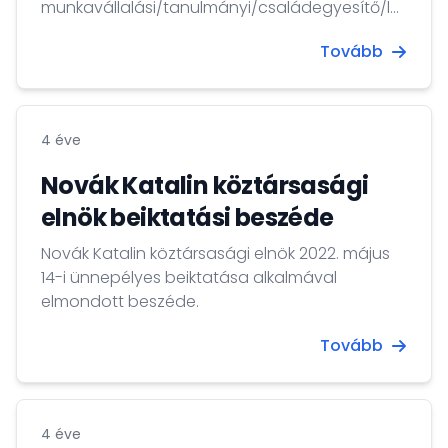
munkavállalási/tanulmányi/családegyesítő/látogat
kérelmek átvétele a VFS vízumközpontban
Tovább
történik.
4 éve
Novák Katalin köztársasági
elnök beiktatási beszéde
Novák Katalin köztársasági elnök 2022. május
14-i ünnepélyes beiktatása alkalmával
elmondott beszéde.
Tovább
4 éve