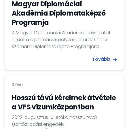
Magyar Diplomáciai
Akadémia Diplomataképző
Programja
A Magyar Diplomáciai Akadémia pályázatot
hirdet a diplomáciai pálya iránt érdeklődők
számára Diplomataképző Programjára,
amelyet a Külgazdasági és Külügyminisztérium
Tovább
és a Nemzeti Közszolgálati Egyetem szakmai
együttműködésének keretében valósít meg.
3 éve
Hosszú távú kérelmek átvétele
a VFS vízumközpontban
2022. augusztus 15-étől a hosszú távú
(tartózkodási engedély: