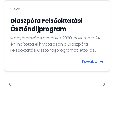
kulturális kapcsolataikat Magyarországgal.
5 éve
Jelentkezési határidő: 2025. január 31.
Diaszpóra Felsőoktatási
Ösztöndíjprogram
Magyarország Kormánya 2020. november 24-
én indította el hivatalosan a Diaszpóra
Felsőoktatási Ösztöndíjprogramot, ettől az
időponttól lehet jelentkezni a 2021/2022-es
Tovább
tanévre. A pályázatok benyújtási határideje
2021. január 24.
« Previous
Next 