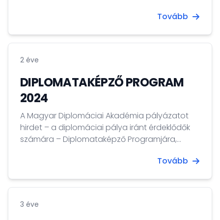
keretében 2024 decemberében külön nyári
Tovább
egyetemi pályázati lehetőség is meghirdetésre
került a program honlapján
(www.diasporascholarship.hu). A Diaszpóra
Felsőoktatási Ösztöndíjprogram Nyári Egyetem
2 éve
pályázati időszaka 2025. február 28-án zárul.
DIPLOMATAKÉPZŐ PROGRAM
2024
A Magyar Diplomáciai Akadémia pályázatot
hirdet – a diplomáciai pálya iránt érdeklődők
számára – Diplomataképző Programjára,
amelyet a Külgazdasági és Külügyminisztérium
Tovább
és a Nemzeti Közszolgálati Egyetem szakmai
együttműködésének keretében valósít meg.
3 éve