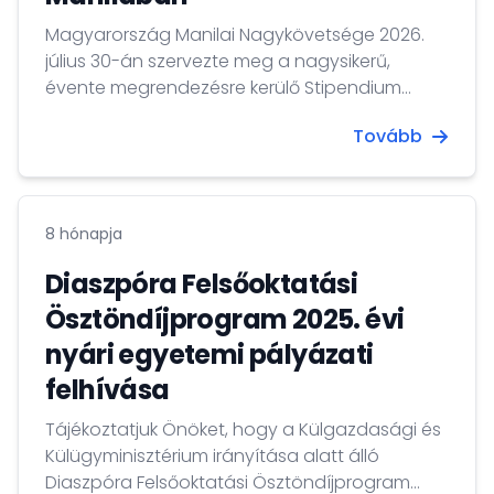
Magyarország Manilai Nagykövetsége 2026.
július 30-án szervezte meg a nagysikerű,
évente megrendezésre kerülő Stipendium
Hungaricum Orientációs és Alumni Napot. Az
Tovább
eseményen az új ösztöndíjasok, a program
korábbi résztvevői, a Felsőoktatási Bizottság
(CHED) képviselői, valamint számos egyetem
képviselői vettek részt, így minden eddiginél
8 hónapja
szélesebb körű találkozóra került sor.
Diaszpóra Felsőoktatási
Ösztöndíjprogram 2025. évi
nyári egyetemi pályázati
felhívása
Tájékoztatjuk Önöket, hogy a Külgazdasági és
Külügyminisztérium irányítása alatt álló
Diaszpóra Felsőoktatási Ösztöndíjprogram