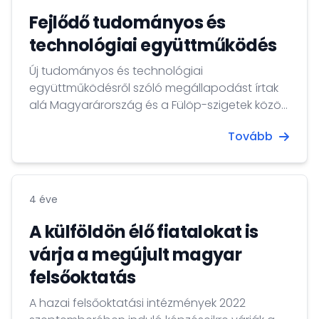
Fejlődő tudományos és
technológiai együttműködés
Új tudományos és technológiai
együttműködésről szóló megállapodást írtak
alá Magyarárország és a Fülöp-szigetek között
2022. április 8-án Manilában.
Tovább
4 éve
A külföldön élő fiatalokat is
várja a megújult magyar
felsőoktatás
A hazai felsőoktatási intézmények 2022