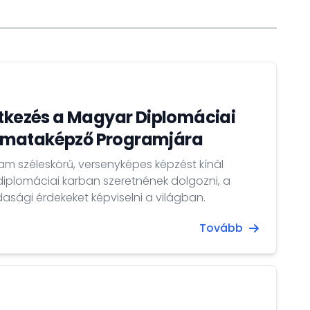
ntkezés a Magyar Diplomáciai
omataképző Programjára
m széleskörű, versenyképes képzést kínál
diplomáciai karban szeretnének dolgozni, a
sági érdekeket képviselni a világban.
Tovább