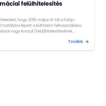
máciai felülhitelesítés
yfeleinket, hogy 2019. május 14-től a Fülöp-
t hatályba lépett a külföldön felhasználásra
áciai vagy konzuli (felül)hitelesítésének
1. október 5-én aláírt egyezmény (Apostille
Tovább
ja az eddigi „red ribbon” hitelesítést.