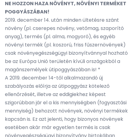
NE HOZZON HAZA NÖVÉNYT, NÖVÉNYI TERMÉKET
POGGYÁSZÁBAN!
2019. december 14. után minden ültetésre szánt
növény (pl. cserepes növény, vetőmag, szaporító
anyag), termés (pl. alma, mogyoró), és egyéb
növényi termék (pl. koszorú, friss fűszernövények)
csak növényegészségügyi bizonyítvánnyal hozható
be az Európa Unió területén kívüli országokból a
magánszemélyek útipoggyászában is! *
A 2019. december 14-től alkalmazandó új
szabályozás előírja az útipoggyász kötelező
ellenőrzését, illetve az eddigiekhez képest
szigorúbban jár el a kis mennyiségben (fogyasztási
mennyiség) behozott növények, növényi termékek
kapcsán is. Ez azt jelenti, hogy bizonyos növények
esetében akár már egyetlen termés is csak
növényegészségügyi bizonyítvány birtokában