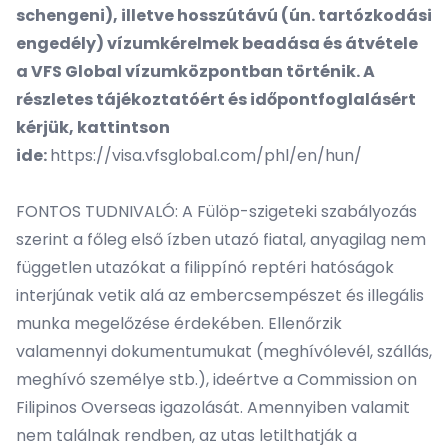
schengeni), illetve hosszútávú (ún. tartózkodási
engedély) vízumkérelmek beadása és átvétele
a VFS Global vízumközpontban történik. A
részletes tájékoztatóért és időpontfoglalásért
kérjük, kattintson
ide:
https://visa.vfsglobal.com/phl/en/hun/
FONTOS TUDNIVALÓ: A Fülöp-szigeteki szabályozás
szerint a főleg első ízben utazó fiatal, anyagilag nem
független utazókat a filippínó reptéri hatóságok
interjúnak vetik alá az embercsempészet és illegális
munka megelőzése érdekében. Ellenőrzik
valamennyi dokumentumukat (meghívólevél, szállás,
meghívó személye stb.), ideértve a Commission on
Filipinos Overseas igazolását. Amennyiben valamit
nem találnak rendben, az utas letilthatják a