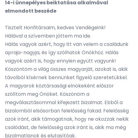
14-i ünnepélyes beiktatása alkalmával
elmondott beszéde
Tisztelt Honfitársaim, kedves Vendégeink!
Hálával a szívemben jöttem ma ide.
Hálás vagyok azért, hogy itt van velem a családunk
apraja-nagyja, és így szólhatok Önökhöz. Hálás
vagyok azért is, hogy ennyien együtt vagyunk!
Köszöntöm a világ összes magyarját, azokat is, akik
távolból kísérnek bennünket figyelő szeretetükkel.
A magyarok köztársasági elnökeként először
szólítom meg Önöket. Köszönöm a
megválasztásommal kifejezett bizalmat. Ebből a
bizalomból elsősorban felelősség fakad. Felelősség
azok iránt, akik támogatnak, hogy ne okozzak nekik
csalódást, de felelősség azok iránt is, akik ma még
bizalmatlanok és elutasítóak.