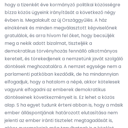
hogy a tizenkét éve kormányzó politikai közösségre
bízza közös ügyeink irányítását a következő négy
évben is. Megalakult az új Országgyűlés. A ház
elnökének és minden megválasztott képviselőnek
gratulálok, és arra hívom fel őket, hogy becsüljék
meg a nekik adott bizalmat, tiszteljék a
demokratikus törvényhozás fennálló alkotmányos
kereteit, és törekedjenek a nemzetünk javát szolgáló
döntések meghozatalára. A nemzet egysége nem a
parlamenti patkóban kezdődik, de ha mindannyian
elfogadjuk, hogy a hatalom a népé, akkor kötelesek
vagyunk elfogadni az emberek demokratikus
döntéseinek következményeit is. Ez lehet a közös
alap. S ha egyet tudunk érteni abban is, hogy a másik
ember álláspontjának határozott elutasítása nem
jelenti az ember iránti tisztelet megtagadását is,