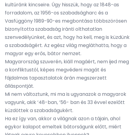
kultúránk kincseire. Úgy hisszük, hogy az 1848-as
forradalom, az 1956-os szabadságharc és a
Vasfüggöny 1989-90-es megbontása többszörösen
bizonyította szabadság iránti olthatatlan
szenvedélyünket, és azt, hogy ha kell, meg is küzdünk
a szabadságért. Az egész világ megláthatta, hogy a
magyar egy erős, bátor nemzet.
Magyarország szuverén, kiáll magáért, nem ijed meg
a konfliktustól, képes megvédeni magát és
fájdalmas tapasztalatok árán megszerzett
álláspontját.
Mi nem változtunk, mi ma is ugyanazok a magyarok
vagyunk, akik ’48-ban, ’56- ban és 33 évvel ezelőtt
küzdöttek a szabadságukért.
Ha ez így van, akkor a világnak azon a tájain, ahol
egykor kalapot emeltek bátorságunk előtt, miért
látnak egyre kevesebben ilyennek?