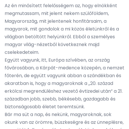
Az én minősített felelősségem az, hogy elnökként
megmutassam, mit jelent nekem szülőföldem,
Magyarország, mit jelentenek honfitársaim, a
magyarok, mit gondolok a mi közös életünkről és a
világban betöltött helyünkről. Ebből a személyes
magyar világ-nézetből következnek majd
cselekedeteim.
Együtt vagyunk, itt, Európa szívében, az ország
fővárosában, a Kárpát-medence közepén, a nemzet
főterén, de együtt vagyunk abban a szándékban és
akaratban is, hogy a magyaroknak a „20. század
erkölcsi megrendüléshez vezető évtizedei után” a 21.
században jobb, szebb, békésebb, gazdagabb és
biztonságosabb életet teremtsünk.
Bár ma süt a nap, és nekünk, magyaroknak, sok
okunk van az örömre, büszkeségre és az ünneplésre,