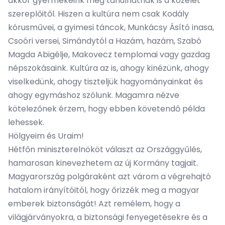
akkor gyermekeink még tanulhatnak is a közélet
szereplőitől. Hiszen a kultúra nem csak Kodály
kórusművei, a gyimesi táncok, Munkácsy Ásító inasa,
Csoóri versei, Simándytól a Hazám, hazám, Szabó
Magda Abigélje, Makovecz templomai vagy gazdag
népszokásaink. Kultúra az is, ahogy kinézünk, ahogy
viselkedünk, ahogy tiszteljük hagyományainkat és
ahogy egymáshoz szólunk. Magamra nézve
kötelezőnek érzem, hogy ebben követendő példa
lehessek.
Hölgyeim és Uraim!
Hétfőn miniszterelnököt választ az Országgyűlés,
hamarosan kinevezhetem az új Kormány tagjait.
Magyarország polgáraként azt várom a végrehajtó
hatalom irányítóitól, hogy őrizzék meg a magyar
emberek biztonságát! Azt remélem, hogy a
világjárványokra, a biztonsági fenyegetésekre és a