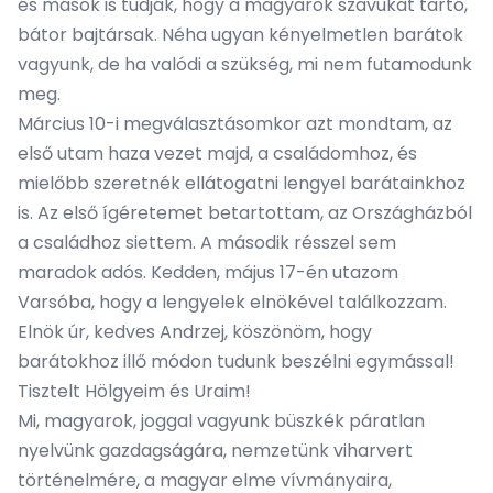
és mások is tudják, hogy a magyarok szavukat tartó,
bátor bajtársak. Néha ugyan kényelmetlen barátok
vagyunk, de ha valódi a szükség, mi nem futamodunk
meg.
Március 10-i megválasztásomkor azt mondtam, az
első utam haza vezet majd, a családomhoz, és
mielőbb szeretnék ellátogatni lengyel barátainkhoz
is. Az első ígéretemet betartottam, az Országházból
a családhoz siettem. A második résszel sem
maradok adós. Kedden, május 17-én utazom
Varsóba, hogy a lengyelek elnökével találkozzam.
Elnök úr, kedves Andrzej, köszönöm, hogy
barátokhoz illő módon tudunk beszélni egymással!
Tisztelt Hölgyeim és Uraim!
Mi, magyarok, joggal vagyunk büszkék páratlan
nyelvünk gazdagságára, nemzetünk viharvert
történelmére, a magyar elme vívmányaira,