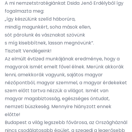
A mi nemzetstratégiánkat Dsida Jenő Erdélyből így
fogalmazta meg:
„így készülünk szelíd háborúra,
mindíg magunkért, soha mások ellen,
sót párolunk és vásznakat szövünk
s míg kisebbítnek, lassan megnövünk”.
Tisztelt Vendégeink!
Az elmúlt évtized munkájának eredménye, hogy a
magyarok ismét emelt fővel élnek. Merünk akkorák
lenni, amekkorák vagyunk, sajátos magyar
nézőpontból, magyar szemmel, a magyar érdekeket
szem előtt tartva nézzük a világot. Ismét van
magyar magabiztosság, egészséges öntudat,
nemzeti büszkeség. Mennyire hiányzott ennek
előtte!
Budapest a világ legszebb fővárosa, az Országháznál
nincs csodálatosabb épület, a szegedi a legerősebb