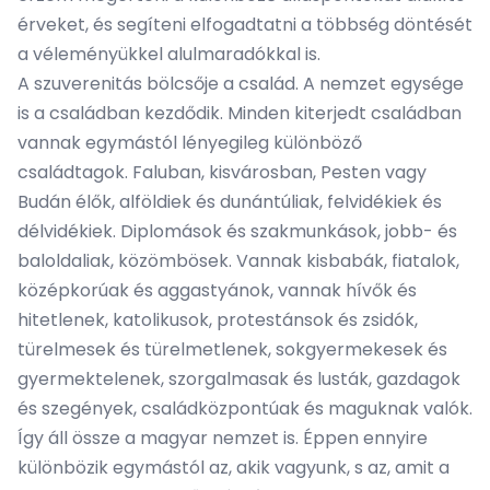
érveket, és segíteni elfogadtatni a többség döntését
a véleményükkel alulmaradókkal is.
A szuverenitás bölcsője a család. A nemzet egysége
is a családban kezdődik. Minden kiterjedt családban
vannak egymástól lényegileg különböző
családtagok. Faluban, kisvárosban, Pesten vagy
Budán élők, alföldiek és dunántúliak, felvidékiek és
délvidékiek. Diplomások és szakmunkások, jobb- és
baloldaliak, közömbösek. Vannak kisbabák, fiatalok,
középkorúak és aggastyánok, vannak hívők és
hitetlenek, katolikusok, protestánsok és zsidók,
türelmesek és türelmetlenek, sokgyermekesek és
gyermektelenek, szorgalmasak és lusták, gazdagok
és szegények, családközpontúak és maguknak valók.
Így áll össze a magyar nemzet is. Éppen ennyire
különbözik egymástól az, akik vagyunk, s az, amit a