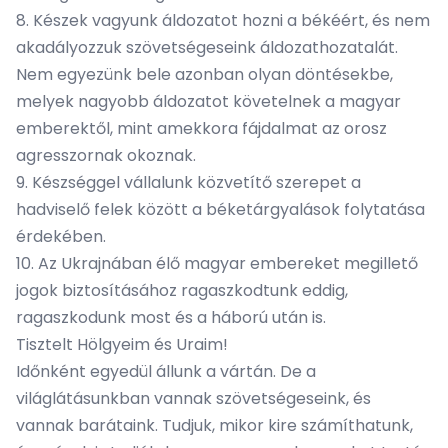
8. Készek vagyunk áldozatot hozni a békéért, és nem
akadályozzuk szövetségeseink áldozathozatalát.
Nem egyezünk bele azonban olyan döntésekbe,
melyek nagyobb áldozatot követelnek a magyar
emberektől, mint amekkora fájdalmat az orosz
agresszornak okoznak.
9. Készséggel vállalunk közvetítő szerepet a
hadviselő felek között a béketárgyalások folytatása
érdekében.
10. Az Ukrajnában élő magyar embereket megillető
jogok biztosításához ragaszkodtunk eddig,
ragaszkodunk most és a háború után is.
Tisztelt Hölgyeim és Uraim!
Időnként egyedül állunk a vártán. De a
világlátásunkban vannak szövetségeseink, és
vannak barátaink. Tudjuk, mikor kire számíthatunk,