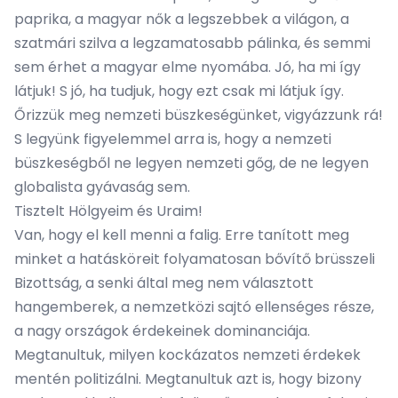
paprika, a magyar nők a legszebbek a világon, a
szatmári szilva a legzamatosabb pálinka, és semmi
sem érhet a magyar elme nyomába. Jó, ha mi így
látjuk! S jó, ha tudjuk, hogy ezt csak mi látjuk így.
Őrizzük meg nemzeti büszkeségünket, vigyázzunk rá!
S legyünk figyelemmel arra is, hogy a nemzeti
büszkeségből ne legyen nemzeti gőg, de ne legyen
globalista gyávaság sem.
Tisztelt Hölgyeim és Uraim!
Van, hogy el kell menni a falig. Erre tanított meg
minket a hatásköreit folyamatosan bővítő brüsszeli
Bizottság, a senki által meg nem választott
hangemberek, a nemzetközi sajtó ellenséges része,
a nagy országok érdekeinek dominanciája.
Megtanultuk, milyen kockázatos nemzeti érdekek
mentén politizálni. Megtanultuk azt is, hogy bizony