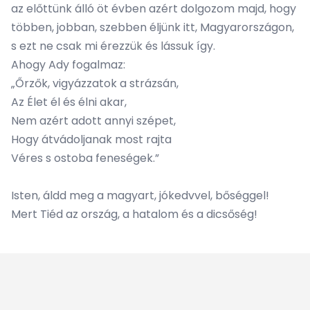
az előttünk álló öt évben azért dolgozom majd, hogy
többen, jobban, szebben éljünk itt, Magyarországon,
s ezt ne csak mi érezzük és lássuk így.
Ahogy Ady fogalmaz:
„Őrzők, vigyázzatok a strázsán,
Az Élet él és élni akar,
Nem azért adott annyi szépet,
Hogy átvádoljanak most rajta
Véres s ostoba feneségek.”
Isten, áldd meg a magyart, jókedvvel, bőséggel!
Mert Tiéd az ország, a hatalom és a dicsőség!