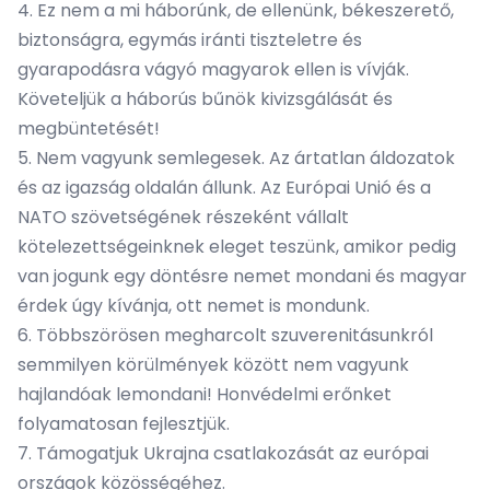
4. Ez nem a mi háborúnk, de ellenünk, békeszerető,
biztonságra, egymás iránti tiszteletre és
gyarapodásra vágyó magyarok ellen is vívják.
Követeljük a háborús bűnök kivizsgálását és
megbüntetését!
5. Nem vagyunk semlegesek. Az ártatlan áldozatok
és az igazság oldalán állunk. Az Európai Unió és a
NATO szövetségének részeként vállalt
kötelezettségeinknek eleget teszünk, amikor pedig
van jogunk egy döntésre nemet mondani és magyar
érdek úgy kívánja, ott nemet is mondunk.
6. Többszörösen megharcolt szuverenitásunkról
semmilyen körülmények között nem vagyunk
hajlandóak lemondani! Honvédelmi erőnket
folyamatosan fejlesztjük.
7. Támogatjuk Ukrajna csatlakozását az európai
országok közösségéhez.